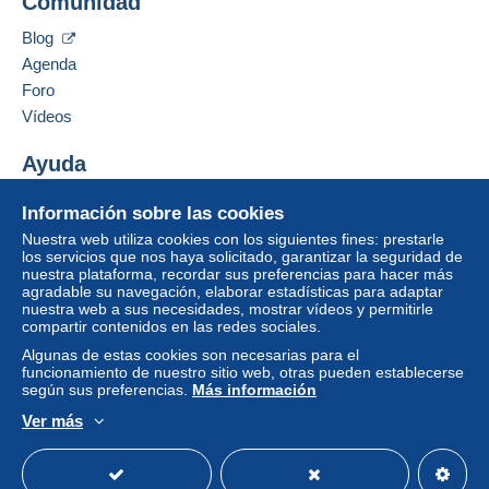
Comunidad
13 CHEMIN DE TORREILLES
Zona 1
66510
Saint-Hippolyte
Blog
Francia
Agenda
Zona 2
Foro
Añadir ese vendedor a los favoritos
Vídeos
Esta zona incluye
un país
.
Contactar con el vendedor
Ocultar los objetos de este vendedor
Ayuda
Modo de envío
Para acceder a la información
Centro de ayuda
sobre las entregas, debe ser
Pago por:
Información sobre las cookies
Comprar en Delcampe
miembro y conectarse.
Nuestra web utiliza cookies con los siguientes fines: prestarle
Vender en Delcampe
Carta (tamaño normal)
los servicios que nos haya solicitado, garantizar la seguridad de
Identific
Registr
nuestra plataforma, recordar sus preferencias para hacer más
Una página securizada
2,50 €
arse
arse
agradable su navegación, elaborar estadísticas para adaptar
nuestra web a sus necesidades, mostrar vídeos y permitirle
Carta con seguimiento (formato normal/o
compartir contenidos en las redes sociales.
pequeño)
Algunas de estas cookies son necesarias para el
funcionamiento de nuestro sitio web, otras pueden establecerse
4,00 €
según sus preferencias.
Más información
Carta certificada (tamaño normal/carta
Ver más
pequeña) + seguro (seguimiento)
Español
USD
Modo estándar
America/
8,00 €