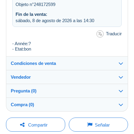
Objeto n°248172599
Fin de la venta:
sábado, 8 de agosto de 2026 a las 14:30
Traducir
- Année:?
- Etat:bon
Condiciones de venta
Vendedor
Destino:
Ver la lista de países
Pregunta (0)
dino1961
100%
(11725x)
Envío:
Compra (0)
Envío después del pago
Tienda
Gastos:
A cargo del comprador
Para hacer una pregunta, debe iniciar una
Última actualización: 11:55:15
Compartir
Señalar
sesión.
Miembro desde:
Métodos de pago: