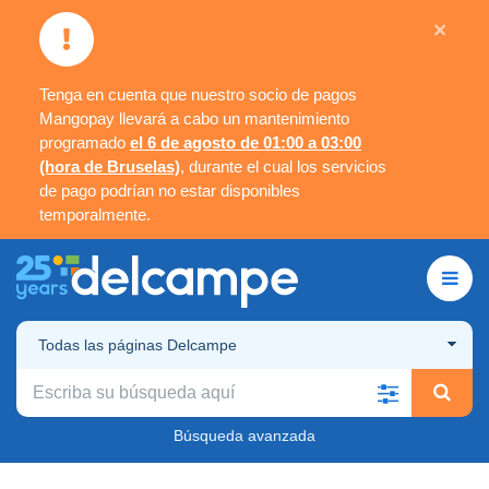
×
Tenga en cuenta que nuestro socio de pagos
Mangopay llevará a cabo un mantenimiento
programado
el 6 de agosto de 01:00 a 03:00
(hora de Bruselas)
, durante el cual los servicios
de pago podrían no estar disponibles
temporalmente.
Todas las páginas Delcampe
Búsqueda avanzada