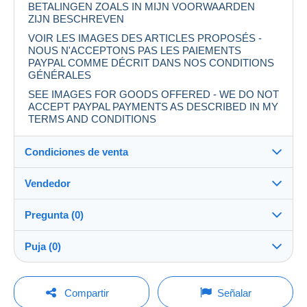
BETALINGEN ZOALS IN MIJN VOORWAARDEN
ZIJN BESCHREVEN
VOIR LES IMAGES DES ARTICLES PROPOSÉS -
NOUS N'ACCEPTONS PAS LES PAIEMENTS
PAYPAL COMME DÉCRIT DANS NOS CONDITIONS
GÉNÉRALES
SEE IMAGES FOR GOODS OFFERED - WE DO NOT
ACCEPT PAYPAL PAYMENTS AS DESCRIBED IN MY
TERMS AND CONDITIONS
Condiciones de venta
Vendedor
Destino:
Ver la lista de países
Pregunta (0)
gcvarenagent
100%
(72700x)
Entrega en persona:
Puja (0)
Sí
PRO
Tienda
Envío:
La venta se prolongará un minuto si se presenta una
Envío después del pago
Para hacer una pregunta, debe iniciar una
oferta menos de un minuto antes del plazo.
Compartir
Señalar
sesión.
Apellido: