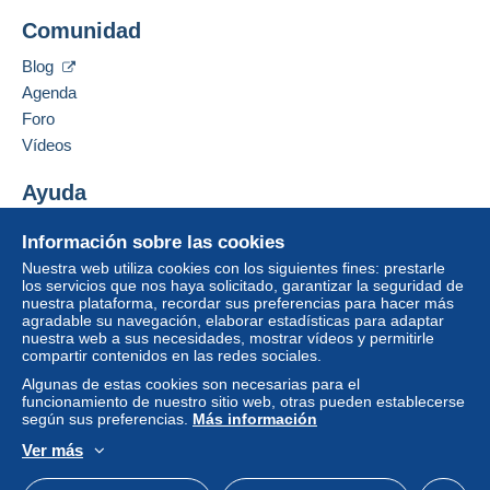
Comunidad
Zona 3
Añadir ese vendedor a los favoritos
Contactar con el vendedor
Blog
Ocultar los objetos de este vendedor
Zona 4
Agenda
Foro
Para acceder a la información
Zona 5
sobre las entregas, debe ser
Vídeos
miembro y conectarse.
Zona 6
Ayuda
Identific
Registr
arse
arse
Centro de ayuda
Información sobre las cookies
Esta zona incluye
un país
.
Comprar en Delcampe
Nuestra web utiliza cookies con los siguientes fines: prestarle
Vender en Delcampe
los servicios que nos haya solicitado, garantizar la seguridad de
Modo de envío
nuestra plataforma, recordar sus preferencias para hacer más
Una página securizada
agradable su navegación, elaborar estadísticas para adaptar
Pago por:
nuestra web a sus necesidades, mostrar vídeos y permitirle
compartir contenidos en las redes sociales.
Carta (tamaño normal)
Algunas de estas cookies son necesarias para el
funcionamiento de nuestro sitio web, otras pueden establecerse
1,87 €
según sus preferencias.
Más información
Ver más
Español
USD
Modo estándar
America/
Condiciones de pago: