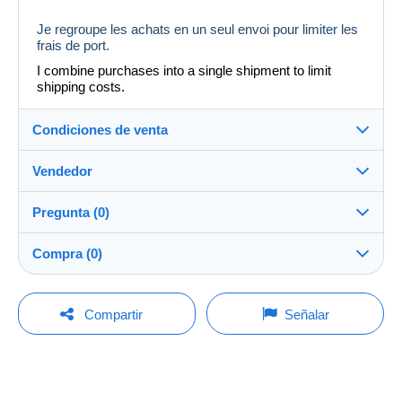
Je regroupe les achats en un seul envoi pour limiter les
frais de port.
I combine purchases into a single shipment to limit
shipping costs.
Condiciones de venta
Vendedor
Detalles de las condiciones de venta
Pregunta (0)
Envío
Caennais1959
100%
(953x)
Envío tras el pago dentro de los 2 días
Compra (0)
Tienda
Gastos de envío:
Precio según el modo de envío deseado
Para hacer una pregunta, debe iniciar una
Última actualización: 22:30:24
Compartir
Señalar
sesión.
Miembro desde:
30 ago 2025
No hay ninguna puja por el momento. ¡Sea el primero!
Iniciar sesión
Ultima conexión:
¡El vendedor le ofrece los gastos de envío!
Menos de 24 horas