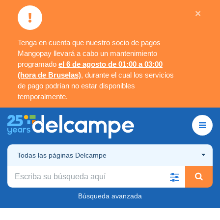
×
Tenga en cuenta que nuestro socio de pagos
Mangopay llevará a cabo un mantenimiento
programado
el 6 de agosto de 01:00 a 03:00
(hora de Bruselas)
, durante el cual los servicios
de pago podrían no estar disponibles
temporalmente.
Todas las páginas Delcampe
Búsqueda avanzada