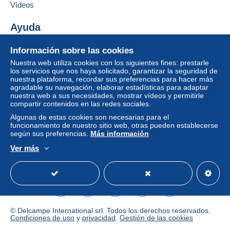
Zona 5
sobre las entregas, debe ser
Vídeos
miembro y conectarse.
Zona 6
Ayuda
Identific
Registr
arse
arse
Centro de ayuda
Información sobre las cookies
Esta zona incluye
un país
.
Comprar en Delcampe
Nuestra web utiliza cookies con los siguientes fines: prestarle
Vender en Delcampe
los servicios que nos haya solicitado, garantizar la seguridad de
Modo de envío
nuestra plataforma, recordar sus preferencias para hacer más
Una página securizada
agradable su navegación, elaborar estadísticas para adaptar
Pago por:
nuestra web a sus necesidades, mostrar vídeos y permitirle
compartir contenidos en las redes sociales.
Carta (tamaño normal)
Algunas de estas cookies son necesarias para el
funcionamiento de nuestro sitio web, otras pueden establecerse
1,87 €
según sus preferencias.
Más información
Ver más
Español
USD
Modo estándar
America/
Condiciones de pago:
Todos los pagos se realizan a través de la página web
de Delcampe. Según las posibilidades ofrecidas por el
vendedor, puede utilizar
PayPal
, añadir una
tarjeta de
crédito/débito
o realizar una
transferencia a su saldo
.
© Delcampe International srl. Todos los derechos reservados.
Condiciones de uso
y
privacidad
.
Gestión de las cookies
No se realizan pagos por cheque o transferencia
bancaria directa al vendedor.