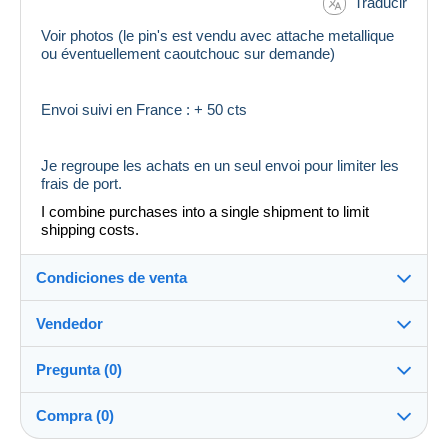
Traducir
Voir photos (le pin's est vendu avec attache metallique
ou éventuellement caoutchouc sur demande)
Envoi suivi en France : + 50 cts
Je regroupe les achats en un seul envoi pour limiter les
frais de port.
I combine purchases into a single shipment to limit
shipping costs.
Condiciones de venta
Vendedor
Detalles de las condiciones de venta
Pregunta (0)
Envío
Caennais1959
100%
(953x)
Envío tras el pago dentro de los 2 días
Compra (0)
Tienda
Gastos de envío: