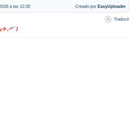
2026 a las 12:30
Creado por
EasyUploader
Traducir
•¿•)›¸.•*´¯)