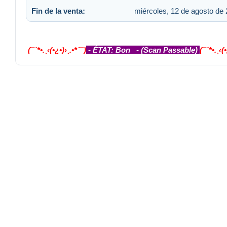
Fin de la venta:
miércoles, 12 de agosto de 
(¯`*•.¸‹(•¿•)›¸.•*´¯)
- ÉTAT: Bon - (Scan Passable)
(¯`*•.¸‹(