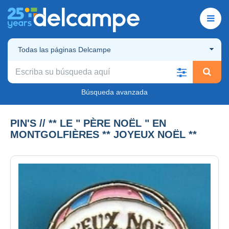
Todas las páginas Delcampe
Búsqueda avanzada
PIN'S // ** LE " PÈRE NOËL " EN
MONTGOLFIÈRES ** JOYEUX NOËL **