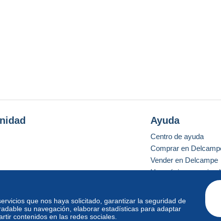
nidad
Ayuda
Centro de ayuda
Comprar en Delcamp
Vender en Delcampe
Una página securizad
 servicios que nos haya solicitado, garantizar la seguridad de
radable su navegación, elaborar estadísticas para adaptar
o estándar
tir contenidos en las redes sociales.