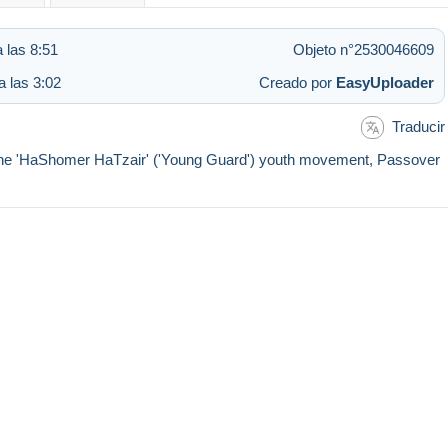
a las 8:51
Objeto n°2530046609
a las 3:02
Creado por
EasyUploader
Traducir
 of the 'HaShomer HaTzair' ('Young Guard') youth movement, Passover