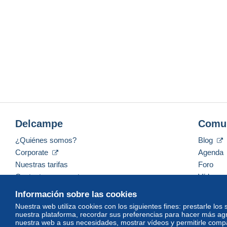
Delcampe
Comu
¿Quiénes somos?
Blog
Corporate
Agenda
Nuestras tarifas
Foro
Contacte con nosotros
Vídeos
Información sobre las cookies
Nuestra web utiliza cookies con los siguientes fines: prestarle los
nuestra plataforma, recordar sus preferencias para hacer más ag
Español
USD
America/Indiana/Vevay
Mod
nuestra web a sus necesidades, mostrar vídeos y permitirle compar