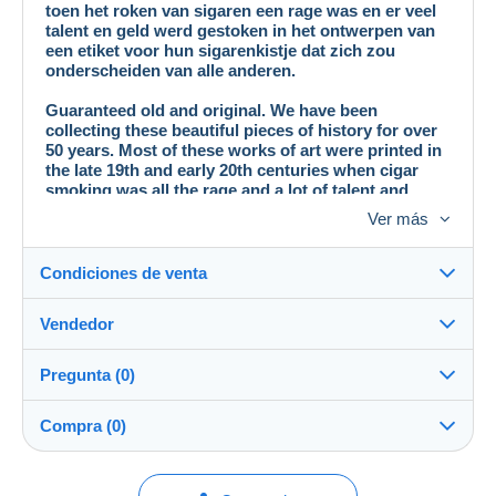
toen het roken van sigaren een rage was en er veel
talent en geld werd gestoken in het ontwerpen van
een etiket voor hun sigarenkistje dat zich zou
onderscheiden van alle anderen.
Guaranteed old and original. We have been
collecting these beautiful pieces of history for over
50 years. Most of these works of art were printed in
the late 19th and early 20th centuries when cigar
smoking was all the rage and a lot of talent and
money was put into designing a label for their cigar
Ver más
box that would stand out from everyone else.
Condiciones de venta
Vendedor
Detalles de las condiciones de venta
Pregunta (0)
Envío
josstam
99%
(1697x)
Envío tras el pago dentro de los 14 días
Compra (0)
Tienda
Gastos de envío:
Para hacer una pregunta, debe iniciar una
Última actualización: 22:26:46