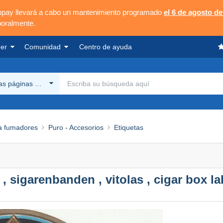
opay llevará a cabo un mantenimiento programado
el 6 de agosto de
poralmente.
er
Comunidad
Centro de ayuda
las páginas Delcampe
a fumadores
Puro - Accesorios
Etiquetas
n , sigarenbanden , vitolas , cigar box la