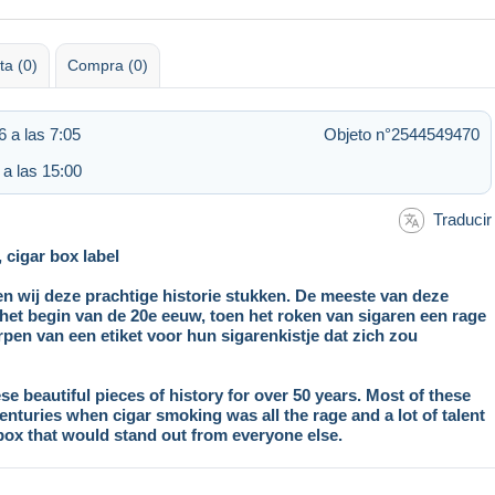
ta (0)
Compra (0)
 a las 7:05
Objeto n°2544549470
 a las 15:00
Traducir
 cigar box label
en wij deze prachtige historie stukken. De meeste van deze
et begin van de 20e eeuw, toen het roken van sigaren een rage
rpen van een etiket voor hun sigarenkistje dat zich zou
e beautiful pieces of history for over 50 years. Most of these
centuries when cigar smoking was all the rage and a lot of talent
 box that would stand out from everyone else.