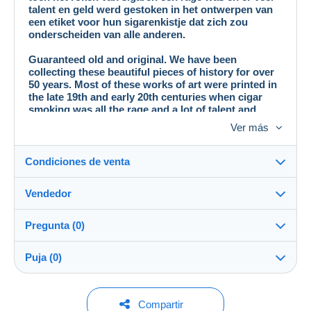
talent en geld werd gestoken in het ontwerpen van
een etiket voor hun sigarenkistje dat zich zou
onderscheiden van alle anderen.
Guaranteed old and original. We have been
collecting these beautiful pieces of history for over
50 years. Most of these works of art were printed in
the late 19th and early 20th centuries when cigar
smoking was all the rage and a lot of talent and
money was put into designing a label for their cigar
Ver más
box that would stand out from everyone else.
Condiciones de venta
Vendedor
Detalles de las condiciones de venta
Pregunta (0)
Envío
josstam
99%
(1697x)
Envío tras el pago dentro de los 14 días
Puja (0)
Tienda
Gastos de envío:
Para hacer una pregunta, debe iniciar una
No hay ninguna puja por el momento.
Compartir
Zona 1