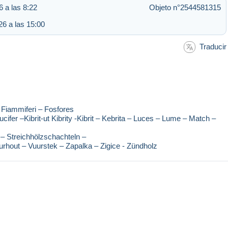
 a las 8:22
Objeto n°2544581315
6 a las 15:00
Traducir
– Fiammiferi – Fosfores
cifer –Kibrit-ut Kibrity -Kibrit – Kebrita – Luces – Lume – Match –
 – Streichhölzschachteln –
Vuurhout – Vuurstek – Zapalka – Zigice - Zündholz