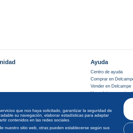
nidad
Ayuda
Centro de ayuda
Comprar en Delcamp
Vender en Delcampe
Una página securizad
 servicios que nos haya solicitado, garantizar la seguridad de
radable su navegación, elaborar estadísticas para adaptar
o estándar
tir contenidos en las redes sociales.
de nuestro sitio web, otras pueden establecerse según sus