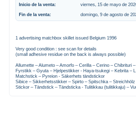
Inicio de la venta:
viernes, 15 de mayo de 2026
Fin de la venta:
domingo, 9 de agosto de 202
1 advertising matchbox skillet issued Belgium 1996
Very good condition : see scan for details
(small adhesive residue on the back is always possible)
Allumette – Alumeto – Amorfo – Cerilla – Cerino – Chibrituri 
Fyrstikk – Gyuta – Hjelpestikker - Haya-tsukegi – Kebrita – Lu
Matchstick – Pyreion - Säkerhets tändstickor
Sibice – Sikkerhetsstikker – Spirto – Spitschka – Streichhölz
Stickor – Tändstick – Tändsticka - Tulitikkau (tulitikkaju) – 