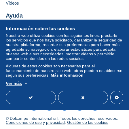
Vídeos
Ayuda
Condiciones de pago:
Todos los pagos se realizan a través de la página web
Centro de ayuda
Información sobre las cookies
de Delcampe. Según las posibilidades ofrecidas por el
Comprar en Delcampe
Nuestra web utiliza cookies con los siguientes fines: prestarle
vendedor, puede utilizar
PayPal
, añadir una
tarjeta de
Vender en Delcampe
los servicios que nos haya solicitado, garantizar la seguridad de
crédito/débito
o realizar una
transferencia a su saldo
.
nuestra plataforma, recordar sus preferencias para hacer más
Una página securizada
No se realizan pagos por cheque o transferencia
agradable su navegación, elaborar estadísticas para adaptar
bancaria directa al vendedor.
nuestra web a sus necesidades, mostrar vídeos y permitirle
compartir contenidos en las redes sociales.
El comprador utiliza los medios de pago proporcionados
Algunas de estas cookies son necesarias para el
por Delcampe en la página "
Mis compras: A pagar
".
funcionamiento de nuestro sitio web, otras pueden establecerse
según sus preferencias.
Más información
Un pago que no pase por
el sistema de pago
Ver más
integrado a la página
será reembolsado por el
Español
USD
Modo estándar
America/
vendedor al comprador. Una compra no pagada puede
tener consecuencias en la cuenta del comprador.
Si las condiciones de venta del vendedor incluyen
cláusulas relativas al pago, estas se considerarán
nulas. Las condiciones de pago de la página web
© Delcampe International srl. Todos los derechos reservados.
Condiciones de uso
y
privacidad
.
Gestión de las cookies
Delcampe, tal y como se definen en las
condiciones de