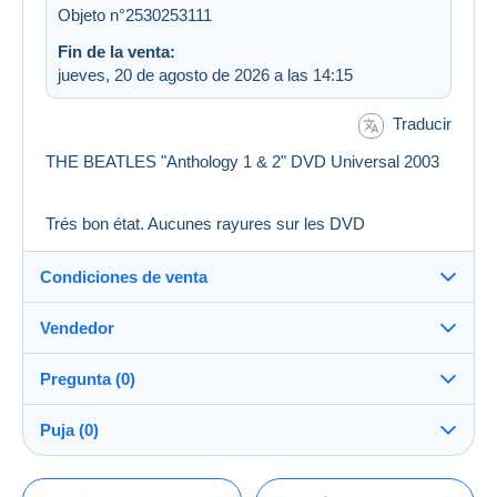
Objeto n°2530253111
Fin de la venta:
jueves, 20 de agosto de 2026 a las 14:15
Traducir
THE BEATLES "Anthology 1 & 2" DVD Universal 2003
Trés bon état. Aucunes rayures sur les DVD
Condiciones de venta
Vendedor
Detalles de las condiciones de venta
Pregunta (0)
Envío
Silenoz07
100%
(14x)
Envío tras el pago dentro de los 14 días
Puja (0)
Tienda
Gastos de envío:
La venta se prolongará un minuto si se presenta una