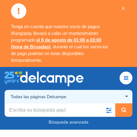
×
Tenga en cuenta que nuestro socio de pagos
Mangopay llevará a cabo un mantenimiento
programado
el 6 de agosto de 01:00 a 03:00
(hora de Bruselas)
, durante el cual los servicios
de pago podrían no estar disponibles
temporalmente.
Todas las páginas Delcampe
Búsqueda avanzada