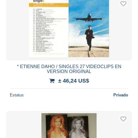
Sólo con descuento
Envío gratis
Métodos de pago
PayPal
Transferencia bancaria
Visa
Mastercard
Bancontact
* ETIENNE DAHO / SINGLES 27 VIDEOCLIPS EN
iDeal
VERSION ORIGINAL
Maestro
± 46,24 US$
Deseleccionar todo
Estatus
Privado
Residencia del vendedor
Mundo entero