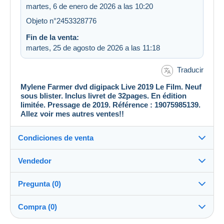
martes, 6 de enero de 2026 a las 10:20
Objeto n°2453328776
Fin de la venta:
martes, 25 de agosto de 2026 a las 11:18
Traducir
Mylene Farmer dvd digipack Live 2019 Le Film. Neuf
sous blister. Inclus livret de 32pages. En édition
limitée. Pressage de 2019. Référence : 19075985139.
Allez voir mes autres ventes!!
Condiciones de venta
Vendedor
Detalles de las condiciones de venta
Pregunta (0)
Envío
monde_disque_et_jeux
100%
(20x)
Envío tras el pago dentro de los 14 días
Compra (0)
Tienda
Gastos de envío: