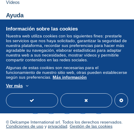
Vídeos
Condiciones de pago:
Todos los pagos se realizan a través de la página web
Ayuda
de Delcampe. Según las posibilidades ofrecidas por el
Centro de ayuda
vendedor, puede utilizar
PayPal
, añadir una
tarjeta de
Información sobre las cookies
Comprar en Delcampe
crédito/débito
o realizar una
transferencia a su saldo
.
Nuestra web utiliza cookies con los siguientes fines: prestarle
No se realizan pagos por cheque o transferencia
Vender en Delcampe
los servicios que nos haya solicitado, garantizar la seguridad de
bancaria directa al vendedor.
nuestra plataforma, recordar sus preferencias para hacer más
Una página securizada
agradable su navegación, elaborar estadísticas para adaptar
El comprador utiliza los medios de pago proporcionados
nuestra web a sus necesidades, mostrar vídeos y permitirle
compartir contenidos en las redes sociales.
por Delcampe en la página "
Mis compras: A pagar
".
Algunas de estas cookies son necesarias para el
Un pago que no pase por
el sistema de pago
funcionamiento de nuestro sitio web, otras pueden establecerse
integrado a la página
será reembolsado por el
según sus preferencias.
Más información
vendedor al comprador. Una compra no pagada puede
Ver más
tener consecuencias en la cuenta del comprador.
Español
USD
Modo estándar
America/
Si las condiciones de venta del vendedor incluyen
cláusulas relativas al pago, estas se considerarán
nulas. Las condiciones de pago de la página web
Delcampe, tal y como se definen en las
condiciones de
© Delcampe International srl. Todos los derechos reservados.
uso
, son las únicas aplicables.
Condiciones de uso
y
privacidad
.
Gestión de las cookies
Las compras deben pagarse en un plazo de
14 días
a