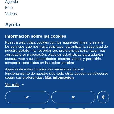
Agenda
puede tener consecuencias en la cuenta del
Foro
comprador.
Vídeos
Si las condiciones de venta del vendedor incluyen
cláusulas relativas al pago, estas se considerarán
Ayuda
nulas. Las condiciones de pago de la página web
Centro de ayuda
Delcampe, tal y como se definen en las
Información sobre las cookies
Comprar en Delcampe
condiciones de uso
, son las únicas aplicables.
Nuestra web utiliza cookies con los siguientes fines: prestarle
Vender en Delcampe
los servicios que nos haya solicitado, garantizar la seguridad de
Las compras deben pagarse en un plazo de
14
nuestra plataforma, recordar sus preferencias para hacer más
Una página securizada
días
a partir de la recepción de la declaración final
agradable su navegación, elaborar estadísticas para adaptar
del vendedor.
nuestra web a sus necesidades, mostrar vídeos y permitirle
compartir contenidos en las redes sociales.
Garantía:
Algunas de estas cookies son necesarias para el
Derecho de retracto
|
Gastos de devolución a
funcionamiento de nuestro sitio web, otras pueden establecerse
cargo del comprador.
según sus preferencias.
Más información
Para saber el plazo de devolución y de reembolso
Ver más
del artículo,
consulte las Condiciones de Uso
Español
USD
Modo estándar
America/
Delcampe
.
Les frais de port varient selon le poids, la dimension et
la destination de l'acheteur.