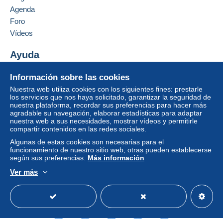
Agenda
Un pago que no pase por
el sistema de pago
Foro
integrado a la página
será reembolsado por el
vendedor al comprador. Una compra no pagada
Vídeos
puede tener consecuencias en la cuenta del
comprador.
Ayuda
Si las condiciones de venta del vendedor incluyen
Centro de ayuda
Información sobre las cookies
cláusulas relativas al pago, estas se considerarán
Comprar en Delcampe
Nuestra web utiliza cookies con los siguientes fines: prestarle
nulas. Las condiciones de pago de la página web
Vender en Delcampe
los servicios que nos haya solicitado, garantizar la seguridad de
Delcampe, tal y como se definen en las
nuestra plataforma, recordar sus preferencias para hacer más
Una página securizada
condiciones de uso
, son las únicas aplicables.
agradable su navegación, elaborar estadísticas para adaptar
nuestra web a sus necesidades, mostrar vídeos y permitirle
Las compras deben pagarse en un plazo de
14
compartir contenidos en las redes sociales.
días
a partir de la recepción de la declaración final
Algunas de estas cookies son necesarias para el
del vendedor.
funcionamiento de nuestro sitio web, otras pueden establecerse
según sus preferencias.
Más información
Ver más
Paiement pour la Belgique :
Español
USD
Modo estándar
America/
Je privilégie le paiement Mangopay pour la Belgique.
Cela évite les frais Paypal
Paiement pour l’Europe et le reste du monde :