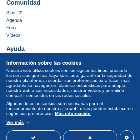
Comunidad
Añadir ese vendedor a los favoritos
Un pago que no pase por
el sistema de pago
Contactar con el vendedor
integrado a la página
será reembolsado por el
Blog
Ocultar los objetos de este vendedor
vendedor al comprador. Una compra no pagada
Agenda
puede tener consecuencias en la cuenta del
Foro
comprador.
Vídeos
Si las condiciones de venta del vendedor incluyen
cláusulas relativas al pago, estas se considerarán
Ayuda
nulas. Las condiciones de pago de la página web
Centro de ayuda
Delcampe, tal y como se definen en las
Información sobre las cookies
Comprar en Delcampe
condiciones de uso
, son las únicas aplicables.
Nuestra web utiliza cookies con los siguientes fines: prestarle
Vender en Delcampe
los servicios que nos haya solicitado, garantizar la seguridad de
Las compras deben pagarse en un plazo de
14
nuestra plataforma, recordar sus preferencias para hacer más
Una página securizada
días
a partir de la recepción de la declaración final
agradable su navegación, elaborar estadísticas para adaptar
del vendedor.
nuestra web a sus necesidades, mostrar vídeos y permitirle
compartir contenidos en las redes sociales.
Garantía:
Algunas de estas cookies son necesarias para el
Derecho de retracto
|
Gastos de devolución a
funcionamiento de nuestro sitio web, otras pueden establecerse
cargo del comprador.
según sus preferencias.
Más información
Para saber el plazo de devolución y de reembolso
Ver más
del artículo,
consulte las Condiciones de Uso
Español
USD
Modo estándar
America/
Delcampe
.