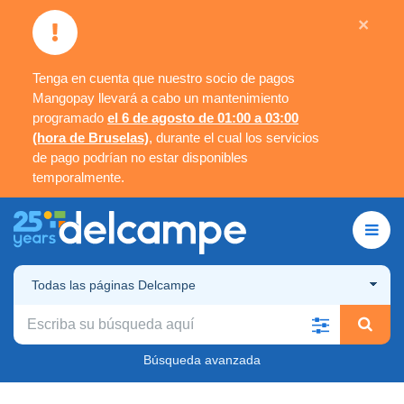
×
Tenga en cuenta que nuestro socio de pagos
Mangopay llevará a cabo un mantenimiento
programado
el 6 de agosto de 01:00 a 03:00
(hora de Bruselas)
, durante el cual los servicios
de pago podrían no estar disponibles
temporalmente.
Todas las páginas Delcampe
Búsqueda avanzada