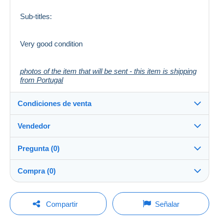
Sub-titles:
Very good condition
photos of the item that will be sent - this item is shipping
from Portugal
Condiciones de venta
Vendedor
Destino:
Ver la lista de países
Pregunta (0)
TSC-TopStampsandCoins
Envío:
100%
(2021x)
Compra (0)
Envío después del pago
Gastos:
Tienda
A cargo del comprador
Para hacer una pregunta, debe iniciar una
Última actualización: 3:38:36
Compartir
Señalar
sesión.
Métodos de pago: