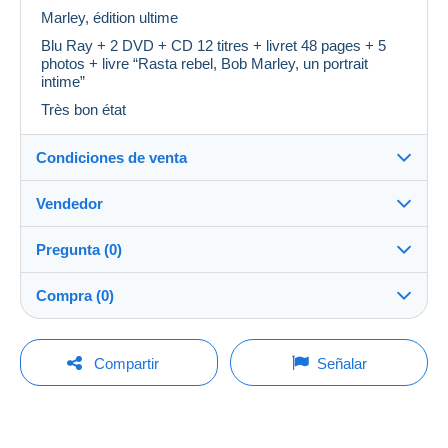
Marley, édition ultime
Blu Ray + 2 DVD + CD 12 titres + livret 48 pages + 5
photos + livre “Rasta rebel, Bob Marley, un portrait
intime”
Très bon état
Condiciones de venta
Vendedor
Destino:
Ver la lista de países
Pregunta (0)
lenoil68
100%
(2848x)
Envío:
Compra (0)
Envío después del pago
Tienda
Gastos:
A cargo del comprador
Para hacer una pregunta, debe iniciar una
Última actualización: 11:24:04
Compartir
Señalar
sesión.
Miembro desde:
Métodos de pago:
4 abr 2009
No hay ninguna puja por el momento. ¡Sea el primero!
Iniciar sesión
Ultima conexión:
Condiciones de pago: