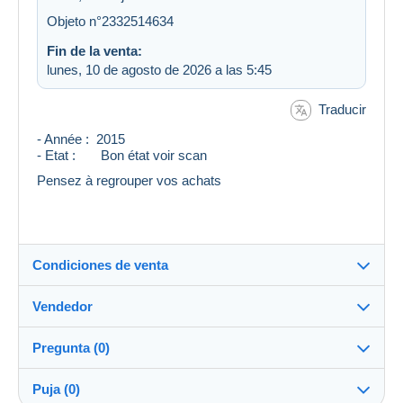
Objeto n°2332514634
Fin de la venta:
lunes, 10 de agosto de 2026 a las 5:45
Traducir
- Année : 2015
- Etat : Bon état voir scan
Pensez à regrouper vos achats
Condiciones de venta
Vendedor
Destino:
Ver la lista de países
Pregunta (0)
morea37
99%
(3240x)
Entrega en persona:
Puja (0)
Sí