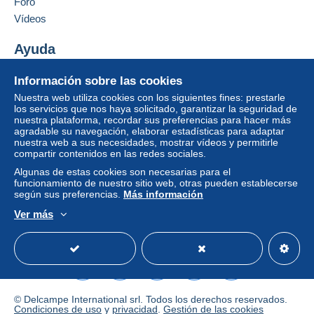
Foro
integrado a la página
será reembolsado por el
vendedor al comprador. Una compra no pagada
Vídeos
puede tener consecuencias en la cuenta del
comprador.
Ayuda
Si las condiciones de venta del vendedor incluyen
Centro de ayuda
Información sobre las cookies
cláusulas relativas al pago, estas se considerarán
Comprar en Delcampe
Nuestra web utiliza cookies con los siguientes fines: prestarle
nulas. Las condiciones de pago de la página web
Vender en Delcampe
los servicios que nos haya solicitado, garantizar la seguridad de
Delcampe, tal y como se definen en las
nuestra plataforma, recordar sus preferencias para hacer más
Una página securizada
condiciones de uso
, son las únicas aplicables.
agradable su navegación, elaborar estadísticas para adaptar
nuestra web a sus necesidades, mostrar vídeos y permitirle
Las compras deben pagarse en un plazo de
14
compartir contenidos en las redes sociales.
días
a partir de la recepción de la declaración final
Algunas de estas cookies son necesarias para el
del vendedor.
funcionamiento de nuestro sitio web, otras pueden establecerse
según sus preferencias.
Más información
Ver más
Pour Pour 3 CPAs 3.10 euros pour la France rajouter
Español
USD
Modo estándar
America/
0.03 euro d'enveloppe Lettre verte
Tarif lettre verte
Lettre verte suivie
Poids
2024
2024
Jusqu'à
1,52 €
2,02 €
© Delcampe International srl. Todos los derechos reservados.
20 g
Condiciones de uso
y
privacidad
.
Gestión de las cookies