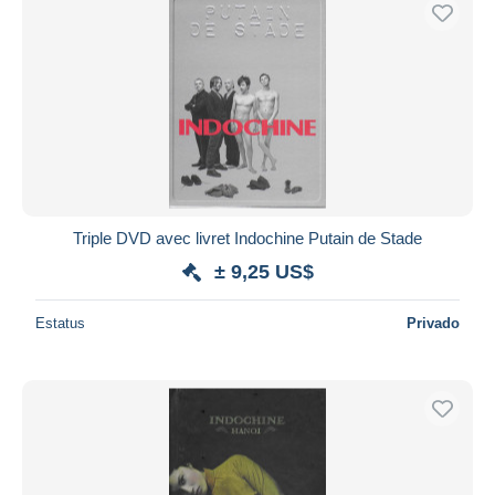
Sólo con descuento
Envío gratis
Métodos de pago
PayPal
Transferencia bancaria
Visa
Mastercard
Bancontact
Triple DVD avec livret Indochine Putain de Stade
iDeal
± 9,25 US$
Maestro
Deseleccionar todo
Estatus
Privado
Residencia del vendedor
Mundo entero