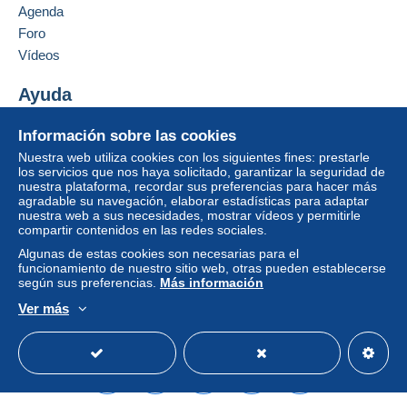
Agenda
Foro
Vídeos
Ayuda
Centro de ayuda
Información sobre las cookies
Comprar en Delcampe
Nuestra web utiliza cookies con los siguientes fines: prestarle
Vender en Delcampe
los servicios que nos haya solicitado, garantizar la seguridad de
nuestra plataforma, recordar sus preferencias para hacer más
Una página securizada
agradable su navegación, elaborar estadísticas para adaptar
nuestra web a sus necesidades, mostrar vídeos y permitirle
compartir contenidos en las redes sociales.
Algunas de estas cookies son necesarias para el
funcionamiento de nuestro sitio web, otras pueden establecerse
según sus preferencias.
Más información
Ver más
Español
USD
Modo estándar
America/