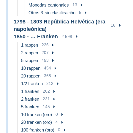
Monedas cantonales
13
Otros & sin clasificación
5
1798 - 1803 República Helvética (era
16
napoleónica)
1850 - … Franken
2.598
1 rappen
226
2 rappen
207
5 rappen
453
10 rappen
454
20 rappen
368
1/2 franken
212
1 franken
202
2 franken
231
5 franken
145
10 franken (oro)
0
20 franken (oro)
4
100 franken (oro)
0