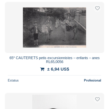
Sólo con descuento
Envío gratis
Métodos de pago
PayPal
Transferencia bancaria
Visa
Mastercard
Bancontact
65* CAUTERETS petis excursionnistes – enfants – anes
iDeal
RL65,0056
Maestro
± 6,94 US$
Deseleccionar todo
Estatus
Profesional
Residencia del vendedor
Mundo entero