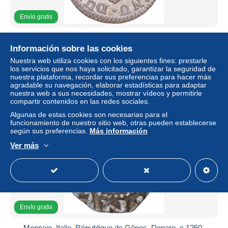
Envío gratis
Monnaie, États italiens, GENOA, 10 Soldi, 1792, Genoa,
TTB, Billon, KM:247.2
Información sobre las cookies
± 235,14 US$
Nuestra web utiliza cookies con los siguientes fines: prestarle
los servicios que nos haya solicitado, garantizar la seguridad de
nuestra plataforma, recordar sus preferencias para hacer más
Estatus
Profesional
agradable su navegación, elaborar estadísticas para adaptar
nuestra web a sus necesidades, mostrar vídeos y permitirle
compartir contenidos en las redes sociales.
Algunas de estas cookies son necesarias para el
funcionamiento de nuestro sitio web, otras pueden establecerse
según sus preferencias.
Más información
Ver más
Envío gratis
Monnaie, Italie, République de Gênes, Denaro, c.1250-