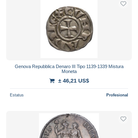
Sólo con descuento
Envío gratis
Métodos de pago
PayPal
Transferencia bancaria
Visa
Mastercard
Bancontact
Genova Repubblica Denaro III Tipo 1139-1339 Mistura
iDeal
Moneta
Maestro
± 46,21 US$
Deseleccionar todo
Estatus
Profesional
Residencia del vendedor
Mundo entero