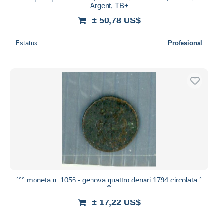
Argent, TB+
± 50,78 US$
Estatus
Profesional
°°° moneta n. 1056 - genova quattro denari 1794 circolata °
°°
± 17,22 US$