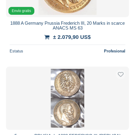
Todas las duraciones
Envío gratis
Nuevo desde
Días
1888 A Germany Prussia Frederich III, 20 Marks in scarce
ANACS MS 63
Cerrando dentro
horas
de
± 2.079,90 US$
Precio
Estatus
Profesional
De
a
US$
US$
Sólo con descuento
Envío gratis
Métodos de pago
PayPal
Transferencia bancaria
Visa
Mastercard
Bancontact