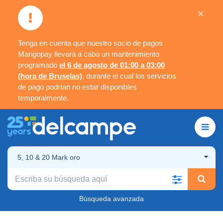
×
Tenga en cuenta que nuestro socio de pagos
Mangopay llevará a cabo un mantenimiento
programado
el 6 de agosto de 01:00 a 03:00
(hora de Bruselas)
, durante el cual los servicios
de pago podrían no estar disponibles
temporalmente.
5, 10 & 20 Mark oro
Búsqueda avanzada