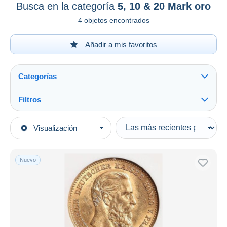
Busca en la categoría
5, 10 & 20 Mark oro
4 objetos encontrados
Añadir a mis favoritos
Categorías
Filtros
Ver todo
Tipo de venta
Visualización
Categorías principales
Activas
Monedas & Billetes
Precios fijos
Monedas
Nuevo
Subasta con ofertas
Alemania
Subastas sin pujas
1871-1918 : Imperio Alemán
Casa de subastas
Vendidos
5, 10 & 20 Mark oro
Duration