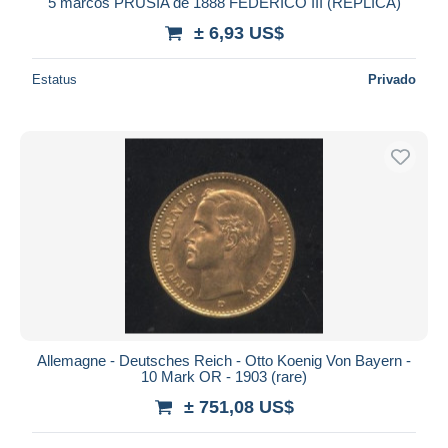
iDeal
5 marcos PRUSIA de 1888 FEDERICO III (REPLICA)
Maestro
± 6,93 US$
Deseleccionar todo
Estatus
Privado
Residencia del vendedor
Mundo entero
Aplicar
Allemagne - Deutsches Reich - Otto Koenig Von Bayern -
10 Mark OR - 1903 (rare)
± 751,08 US$