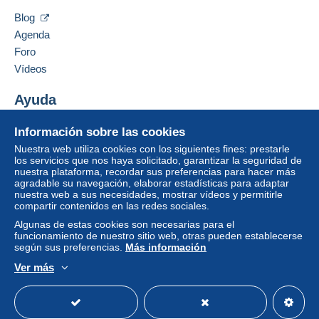
Blog
Agenda
Foro
Vídeos
Ayuda
Centro de ayuda
Información sobre las cookies
Comprar en Delcampe
Nuestra web utiliza cookies con los siguientes fines: prestarle
Vender en Delcampe
los servicios que nos haya solicitado, garantizar la seguridad de
nuestra plataforma, recordar sus preferencias para hacer más
Una página securizada
agradable su navegación, elaborar estadísticas para adaptar
nuestra web a sus necesidades, mostrar vídeos y permitirle
compartir contenidos en las redes sociales.
Algunas de estas cookies son necesarias para el
funcionamiento de nuestro sitio web, otras pueden establecerse
según sus preferencias.
Más información
Ver más
Español
USD
Modo estándar
America/