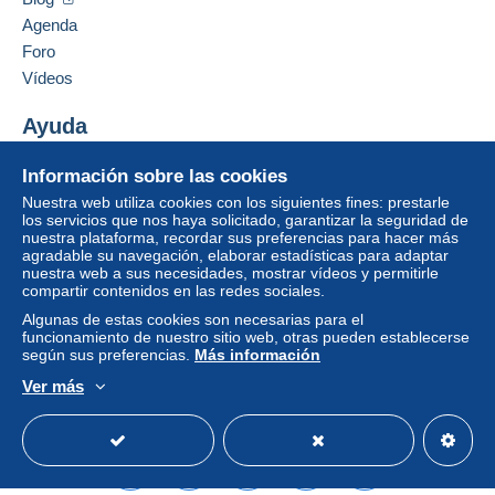
Agenda
Foro
Vídeos
Ayuda
Centro de ayuda
Información sobre las cookies
Comprar en Delcampe
Nuestra web utiliza cookies con los siguientes fines: prestarle
Vender en Delcampe
los servicios que nos haya solicitado, garantizar la seguridad de
nuestra plataforma, recordar sus preferencias para hacer más
Una página securizada
agradable su navegación, elaborar estadísticas para adaptar
nuestra web a sus necesidades, mostrar vídeos y permitirle
compartir contenidos en las redes sociales.
Algunas de estas cookies son necesarias para el
funcionamiento de nuestro sitio web, otras pueden establecerse
según sus preferencias.
Más información
Ver más
Español
USD
Modo estándar
America/