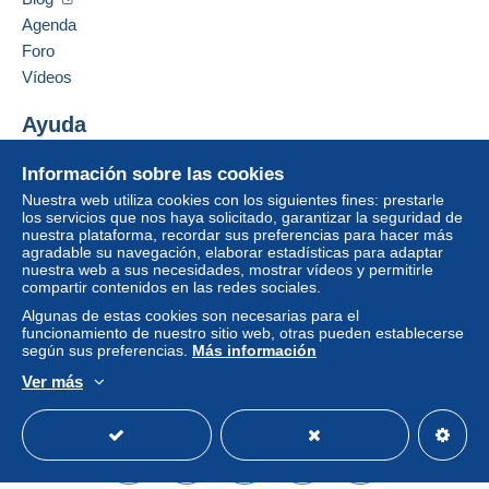
Agenda
Foro
Vídeos
Ayuda
Centro de ayuda
Información sobre las cookies
Comprar en Delcampe
Nuestra web utiliza cookies con los siguientes fines: prestarle
Vender en Delcampe
los servicios que nos haya solicitado, garantizar la seguridad de
nuestra plataforma, recordar sus preferencias para hacer más
Una página securizada
agradable su navegación, elaborar estadísticas para adaptar
nuestra web a sus necesidades, mostrar vídeos y permitirle
compartir contenidos en las redes sociales.
Algunas de estas cookies son necesarias para el
funcionamiento de nuestro sitio web, otras pueden establecerse
según sus preferencias.
Más información
Ver más
Español
USD
Modo estándar
America/