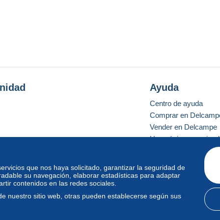
nidad
Ayuda
Centro de ayuda
Comprar en Delcamp
Vender en Delcampe
Una página securizad
 servicios que nos haya solicitado, garantizar la seguridad de
radable su navegación, elaborar estadísticas para adaptar
o estándar
tir contenidos en las redes sociales.
de nuestro sitio web, otras pueden establecerse según sus
diciones de uso
y
privacidad
.
Gestión de las cookies