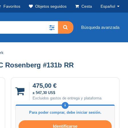
Favoritos
Objetos seguidos
Cesta
Español
Búsqueda avanzada
rk
NC Rosenberg #131b RR
475,00 €
± 547,30 US$
Excluidos gastos de entrega y plataforma
Para poder comprar, debe iniciar sesión.
Identificarse