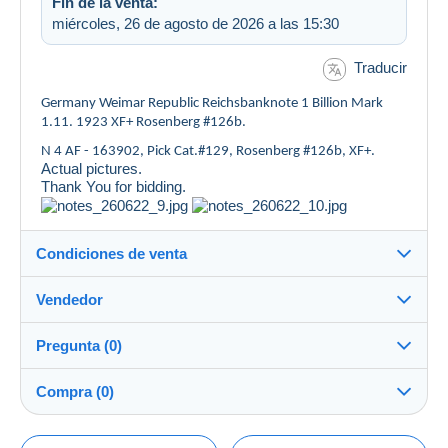
Fin de la venta:
miércoles, 26 de agosto de 2026 a las 15:30
Traducir
Germany Weimar Republic Reichsbanknote 1 Billion Mark
1.11. 1923 XF+ Rosenberg #126b.
N 4 AF - 163902, Pick Cat.#129, Rosenberg #126b, XF+.
Actual pictures.
Thank You for bidding.
Condiciones de venta
Vendedor
Detalles de las condiciones de venta
Pregunta (0)
Envío
michaelp42
100%
(164x)
Envío tras el pago dentro de los 2 días
Compra (0)
Tienda
Entrega en persona:
Sí