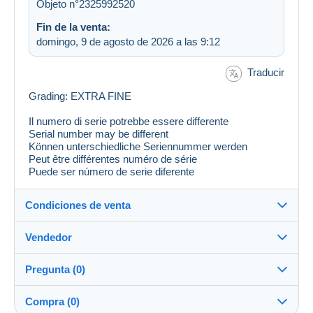
Objeto n°2325992520
Fin de la venta:
domingo, 9 de agosto de 2026 a las 9:12
Traducir
Grading: EXTRA FINE
Il numero di serie potrebbe essere differente
Serial number may be different
Können unterschiedliche Seriennummer werden
Peut être différentes numéro de série
Puede ser número de serie diferente
Condiciones de venta
Vendedor
Detalles de las condiciones de venta
Pregunta (0)
Envío
hyperborea79
99%
(8621x)
Envío tras el pago dentro de los 4 días
Compra (0)