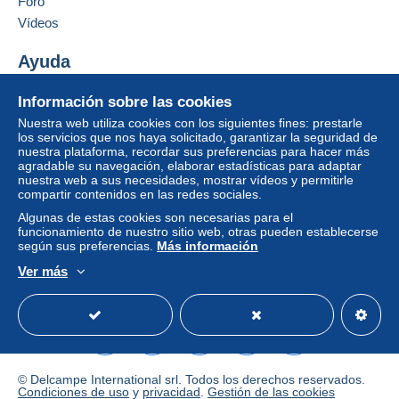
Foro
Vídeos
Zona 2
Ayuda
Zona 3
Centro de ayuda
Información sobre las cookies
Comprar en Delcampe
Nuestra web utiliza cookies con los siguientes fines: prestarle
Esta zona incluye
un país
.
Vender en Delcampe
los servicios que nos haya solicitado, garantizar la seguridad de
Para acceder a la información
nuestra plataforma, recordar sus preferencias para hacer más
Una página securizada
Modo de envío
sobre las entregas, debe ser
agradable su navegación, elaborar estadísticas para adaptar
miembro y conectarse.
nuestra web a sus necesidades, mostrar vídeos y permitirle
Pago por:
compartir contenidos en las redes sociales.
Identific
Registr
Algunas de estas cookies son necesarias para el
arse
arse
Carta (tamaño normal)
funcionamiento de nuestro sitio web, otras pueden establecerse
según sus preferencias.
Más información
1,50 €
Ver más
Español
USD
Modo estándar
America/
Carta certificada (tamaño normal/carta
pequeña) (seguimiento)
8,00 €
Paquete Mondial Relay (Seguimiento)
© Delcampe International srl. Todos los derechos reservados.
5,00 €
Condiciones de uso
y
privacidad
.
Gestión de las cookies