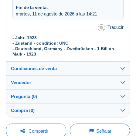
Fin de la venta:
martes, 11 de agosto de 2026 a las 14:21
Traducir
- Jahr: 1923
- Zustand - condition: UNC
- Deutschland, Germany - Zweibrücken - 1 Billion
Mark - 1923
Condiciones de venta
Vendedor
Destino:
Ver la lista de países
Pregunta (0)
banknote_collector
100%
(1207x)
Envío:
Compra (0)
Envío después del pago
Tienda
Gastos:
A cargo del comprador
Para hacer una pregunta, debe iniciar una
Última actualización: 6:58:44
Compartir
Señalar
sesión.
Miembro desde: