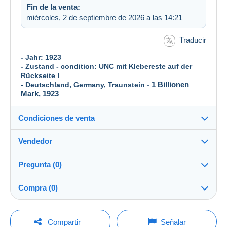
Fin de la venta:
miércoles, 2 de septiembre de 2026 a las 14:21
Traducir
- Jahr: 1923
- Zustand - condition: UNC mit Klebereste auf der
Rückseite !
- 1 Billionen
- Deutschland, Germany, Traunstein
Mark, 1923
Condiciones de venta
Vendedor
Destino:
Ver la lista de países
Pregunta (0)
banknote_collector
100%
(1207x)
Envío:
Compra (0)
Envío después del pago
Tienda
Gastos:
A cargo del comprador
Para hacer una pregunta, debe iniciar una
Última actualización: 6:08:37
Compartir
Señalar