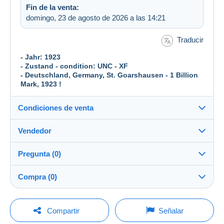
Fin de la venta:
domingo, 23 de agosto de 2026 a las 14:21
Traducir
- Jahr: 1923
- Zustand - condition: UNC - XF
- Deutschland, Germany, St. Goarshausen - 1 Billion
Mark, 1923 !
Condiciones de venta
Vendedor
Destino:
Ver la lista de países
Pregunta (0)
banknote_collector
100%
(1207x)
Envío:
Compra (0)
Envío después del pago
Tienda
Gastos:
A cargo del comprador
Para hacer una pregunta, debe iniciar una
Última actualización: 13:56:11
Compartir
Señalar
sesión.
Miembro desde:
Métodos de pago: