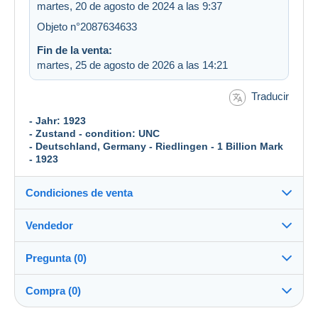
martes, 20 de agosto de 2024 a las 9:37
Objeto n°2087634633
Fin de la venta:
martes, 25 de agosto de 2026 a las 14:21
Traducir
- Jahr: 1923
- Zustand - condition: UNC
- Deutschland, Germany - Riedlingen - 1 Billion Mark
- 1923
Condiciones de venta
Vendedor
Destino:
Ver la lista de países
Pregunta (0)
banknote_collector
100%
(1207x)
Envío:
Compra (0)
Envío después del pago
Tienda
Gastos: