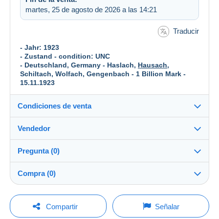
martes, 25 de agosto de 2026 a las 14:21
Traducir
- Jahr: 1923
- Zustand - condition: UNC
- Deutschland, Germany - Haslach,
Hausach
,
Schiltach, Wolfach, Gengenbach - 1 Billion Mark -
15.11.1923
Condiciones de venta
Vendedor
Destino:
Ver la lista de países
Pregunta (0)
banknote_collector
100%
(1207x)
Envío:
Compra (0)
Envío después del pago
Tienda
Gastos:
A cargo del comprador
Para hacer una pregunta, debe iniciar una
Última actualización: 10:48:25
Compartir
Señalar
sesión.
Miembro desde:
Métodos de pago: