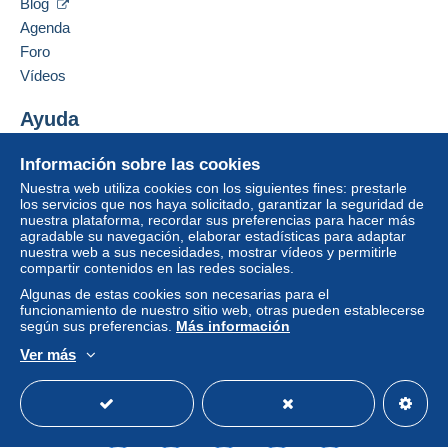
Blog
Pago por:
Francia
Identific
Registr
Agenda
arse
arse
Foro
Carta con seguimiento (formato grande/carta
Añadir ese vendedor a los favoritos
Vídeos
grande)
Contactar con el vendedor
5,80 €
Ocultar los objetos de este vendedor
Ayuda
Carta certificada (formato grande/carta grande)
Centro de ayuda
+ seguro (seguimiento)
Información sobre las cookies
Comprar en Delcampe
12,50 €
Nuestra web utiliza cookies con los siguientes fines: prestarle
Vender en Delcampe
los servicios que nos haya solicitado, garantizar la seguridad de
nuestra plataforma, recordar sus preferencias para hacer más
Una página securizada
agradable su navegación, elaborar estadísticas para adaptar
nuestra web a sus necesidades, mostrar vídeos y permitirle
Condiciones de pago:
compartir contenidos en las redes sociales.
Todos los pagos se realizan mediante
tarjeta de
Algunas de estas cookies son necesarias para el
crédito/débito
o transferencia a su saldo. No se
funcionamiento de nuestro sitio web, otras pueden establecerse
realizan pagos por cheque o transferencia bancaria
según sus preferencias.
Más información
directa al vendedor.
Ver más
El comprador utiliza los medios de pago proporcionados
Español
USD
Modo estándar
America/
por Delcampe en la página "
Mis compras: A pagar
".
Un pago no efectuado por
tarjeta de crédito/débito
o
transferencia a su saldo será reembolsado por el