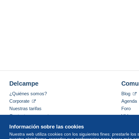
Delcampe
Comu
¿Quiénes somos?
Blog
Corporate
Agenda
Nuestras tarifas
Foro
Contacte con nosotros
Vídeos
Información sobre las cookies
Nuestra web utiliza cookies con los siguientes fines: prestarle los
nuestra plataforma, recordar sus preferencias para hacer más ag