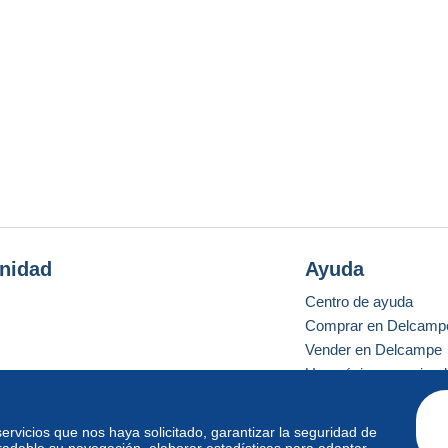
nidad
Ayuda
Centro de ayuda
Comprar en Delcamp
Vender en Delcampe
Una página securizad
 servicios que nos haya solicitado, garantizar la seguridad de
radable su navegación, elaborar estadísticas para adaptar