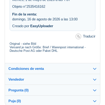
Objeto n°2535416162
Fin de la venta:
domingo, 16 de agosto de 2026 a las 13:00
Creado por
EasyUploader
Traducir
Original - siehe Bild
Versand je nach Größe: Brief / Warenpost international -
Deutsche Post AG oder Paket DHL.
Condiciones de venta
Vendedor
Destino:
Ver la lista de países
Pregunta (0)
dasch1_de
100%
(2755x)
Envío:
Puja (0)
Envío después del pago
PRO