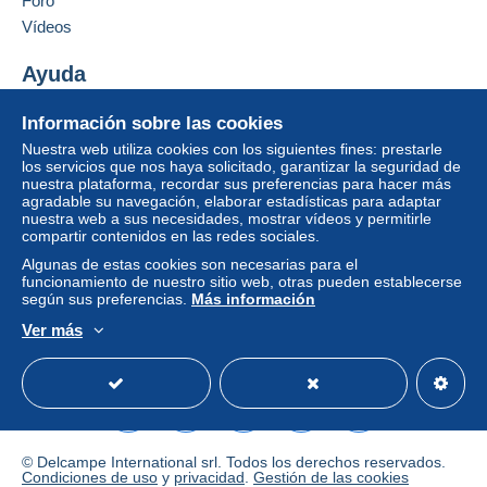
Foro
comprador.
Añadir ese vendedor a los favoritos
Vídeos
Contactar con el vendedor
Si las condiciones de venta del vendedor incluyen
Ocultar los objetos de este vendedor
cláusulas relativas al pago, estas se considerarán
Ayuda
nulas. Las condiciones de pago de la página web
Centro de ayuda
Delcampe, tal y como se definen en las
Información sobre las cookies
Comprar en Delcampe
condiciones de uso
, son las únicas aplicables.
Nuestra web utiliza cookies con los siguientes fines: prestarle
Vender en Delcampe
los servicios que nos haya solicitado, garantizar la seguridad de
Las compras deben pagarse en un plazo de
14
nuestra plataforma, recordar sus preferencias para hacer más
Una página securizada
días
a partir de la recepción de la declaración final
agradable su navegación, elaborar estadísticas para adaptar
del vendedor.
nuestra web a sus necesidades, mostrar vídeos y permitirle
compartir contenidos en las redes sociales.
Garantía:
Algunas de estas cookies son necesarias para el
Derecho de retracto
|
Gastos de devolución a
funcionamiento de nuestro sitio web, otras pueden establecerse
cargo del comprador.
según sus preferencias.
Más información
Para saber el plazo de devolución y de reembolso
Ver más
del artículo,
consulte las Condiciones de Uso
Español
USD
Modo estándar
America/
Delcampe
.
Herzlich Willkommen bei der Auflösung meines
gesamten Sammlerbestands: u.a. Briefmarken,
© Delcampe International srl. Todos los derechos reservados.
Briefe, Zubehör, Postkarten, Münzen.
Condiciones de uso
y
privacidad
.
Gestión de las cookies