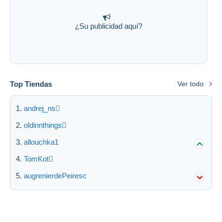
¿Su publicidad aquí?
Top Tiendas
Ver todo
andrej_ns
oldinnthings
allouchka1
TomKot
augrenierdePeiresc