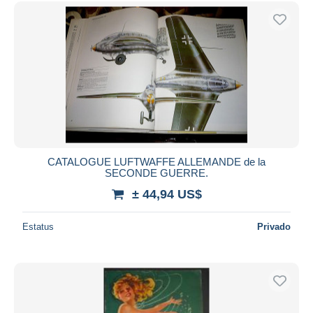
Sólo con descuento
Envío gratis
Métodos de pago
PayPal
Transferencia bancaria
Visa
Mastercard
Bancontact
iDeal
CATALOGUE LUFTWAFFE ALLEMANDE de la
SECONDE GUERRE.
Maestro
± 44,94 US$
Deseleccionar todo
Estatus
Privado
Residencia del vendedor
Mundo entero