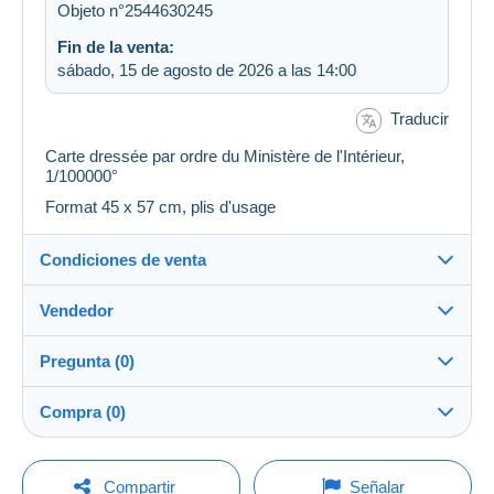
Objeto n°2544630245
Fin de la venta:
sábado, 15 de agosto de 2026 a las 14:00
Traducir
Carte dressée par ordre du Ministère de l'Intérieur,
1/100000°
Format 45 x 57 cm, plis d'usage
Condiciones de venta
Vendedor
Destino:
Ver la lista de países
Pregunta (0)
plm37
100%
(43449x)
Envío:
Compra (0)
Envío después del pago
PRO
Tienda
Gastos:
A cargo del comprador
Para hacer una pregunta, debe iniciar una
Última actualización: 4:31:14
Compartir
Señalar