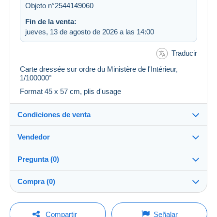
Objeto n°2544149060
Fin de la venta:
jueves, 13 de agosto de 2026 a las 14:00
Traducir
Carte dressée sur ordre du Ministère de l'Intérieur,
1/100000°
Format 45 x 57 cm, plis d'usage
Condiciones de venta
Vendedor
Destino:
Ver la lista de países
Pregunta (0)
plm37
100%
(43449x)
Envío:
Compra (0)
Envío después del pago
PRO
Tienda
Gastos:
A cargo del comprador
Para hacer una pregunta, debe iniciar una
Última actualización: 5:00:05
Compartir
Señalar