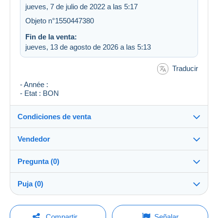
jueves, 7 de julio de 2022 a las 5:17
Objeto n°1550447380
Fin de la venta:
jueves, 13 de agosto de 2026 a las 5:13
Traducir
- Année :
- Etat : BON
Condiciones de venta
Vendedor
Detalles de las condiciones de venta
Pregunta (0)
Envío
1810albubu3459
99%
(9164x)
Envío tras el pago dentro de los 14 días
Puja (0)
PRO
Tienda
Garantía:
Derecho de retracto
|
Gastos de devolución a cargo del
La venta se prolongará un minuto si se presenta una
Para hacer una pregunta, debe iniciar una
oferta menos de un minuto antes del plazo.
Compartir
Señalar