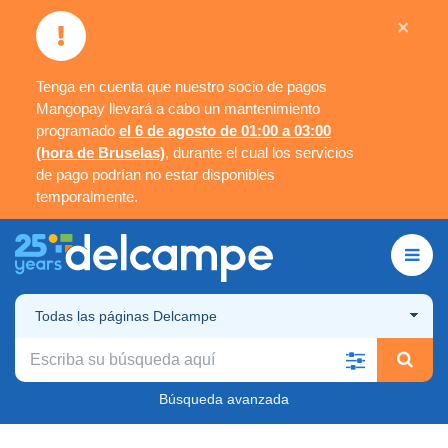
×
Tenga en cuenta que nuestro socio de pagos
Mangopay llevará a cabo un mantenimiento
programado
el 6 de agosto de 01:00 a 03:00
(hora de Bruselas)
, durante el cual los servicios
de pago podrían no estar disponibles
temporalmente.
Todas las páginas Delcampe
Búsqueda avanzada