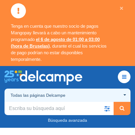
×
Tenga en cuenta que nuestro socio de pagos
Mangopay llevará a cabo un mantenimiento
programado
el 6 de agosto de 01:00 a 03:00
(hora de Bruselas)
, durante el cual los servicios
de pago podrían no estar disponibles
temporalmente.
Todas las páginas Delcampe
Búsqueda avanzada