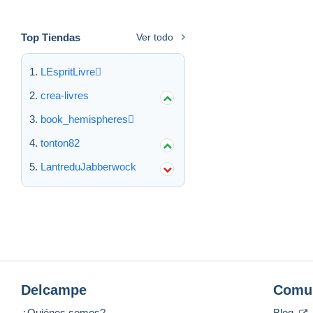
Top Tiendas
Ver todo
LEspritLivre
crea-livres
book_hemispheres
tonton82
LantreduJabberwock
Delcampe
Comu
¿Quiénes somos?
Blog