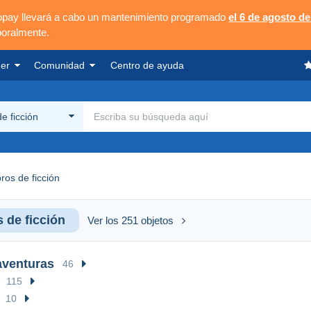
opay llevará a cabo un mantenimiento programado
el 6 de agosto de
poralmente.
er
Comunidad
Centro de ayuda
de ficción
bros de ficción
s de ficción
Ver los 251 objetos
aventuras
46
115
10